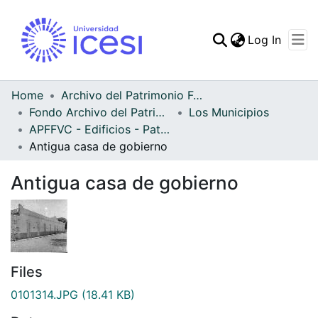
(curren
Log In
Communities & Collec
All of DSpace
Home
Archivo del Patrimonio Fotográfico y Fílmico del Valle del Cauca
Fondo Archivo del Patrimonio Fotográfico y Fílmico del Valle del Cauca
Los Municipios
Statistics
APFFVC - Edificios - Patrimonial
Antigua casa de gobierno
Antigua casa de gobierno
Files
0101314.JPG
(18.41 KB)