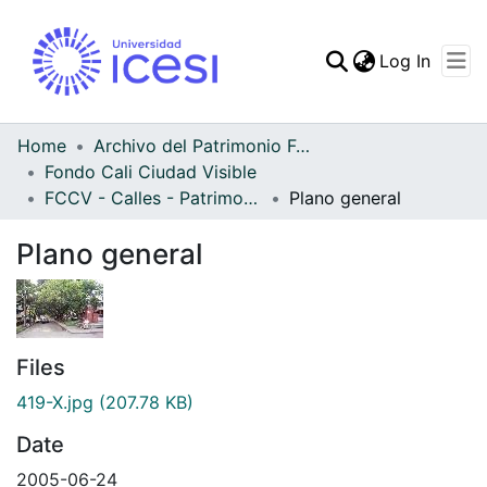
(curren
Log In
Communities & Collec
All of DSpace
Home
Archivo del Patrimonio Fotográfico y Fílmico del Valle del Cauca
Fondo Cali Ciudad Visible
Statistics
FCCV - Calles - Patrimonial
Plano general
Plano general
Files
419-X.jpg
(207.78 KB)
Date
2005-06-24