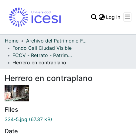
(curren
Log In
Communities & Collec
All of DSpace
Home
Archivo del Patrimonio Fotográfico y Fílmico del Valle del Cauca
Fondo Cali Ciudad Visible
Statistics
FCCV - Retrato - Patrimonial
Herrero en contraplano
Herrero en contraplano
Files
334-5.jpg
(67.37 KB)
Date