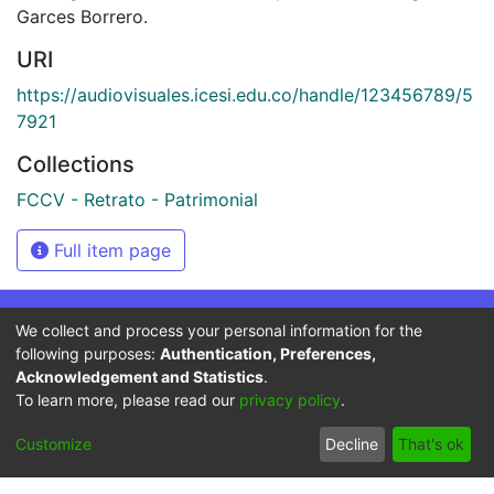
Garces Borrero.
URI
https://audiovisuales.icesi.edu.co/handle/123456789/5
7921
Collections
FCCV - Retrato - Patrimonial
Full item page
We collect and process your personal information for the
Síguenos
following purposes:
Authentication, Preferences,
Acknowledgement and Statistics
.
To learn more, please read our
privacy policy
.
Universidad Icesi: Calle
Customize
Decline
That's ok
18 No. 122-135
Pance, Cali - Colombia