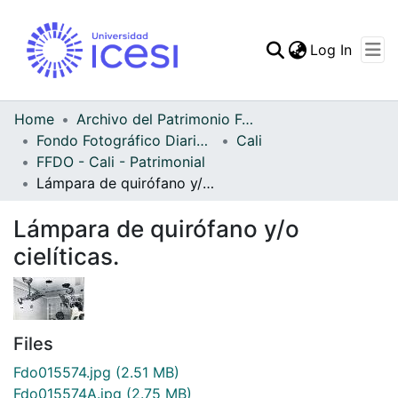
(curren
Log In
Communities & Collec
All of DSpace
Home
Archivo del Patrimonio Fotográfico y Fílmico del Valle del Cauca
Fondo Fotográfico Diario Occidente
Cali
Statistics
FFDO - Cali - Patrimonial
Lámpara de quirófano y/o cielíticas.
Lámpara de quirófano y/o
cielíticas.
Files
Fdo015574.jpg
(2.51 MB)
Fdo015574A.jpg
(2.75 MB)