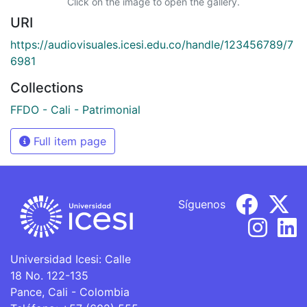
Click on the image to open the gallery.
URI
https://audiovisuales.icesi.edu.co/handle/123456789/7
6981
Collections
FFDO - Cali - Patrimonial
Full item page
Síguenos
Universidad Icesi: Calle
18 No. 122-135
Pance, Cali - Colombia