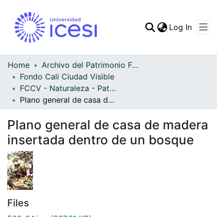
(curren
Log In
Communities & Collec
All of DSpace
Home
Archivo del Patrimonio Fotográfico y Fílmico del Valle del Cauca
Fondo Cali Ciudad Visible
Statistics
FCCV - Naturaleza - Patrimonial
Plano general de casa de madera insertada dentro de un bosque
Plano general de casa de madera
insertada dentro de un bosque
Files