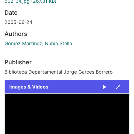
502-34.jpg
(267.31 KB)
Date
2005-06-24
Authors
Gómez Martínez, Nubia Stella
Publisher
Biblioteca Departamental Jorge Garces Borrero
Images & Videos
Slide 1 of 1