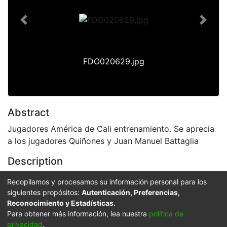
Previous
Next
FDO020629.jpg
Abstract
Jugadores América de Cali entrenamiento. Se aprecia
a los jugadores Quiñones y Juan Manuel Battaglia
Description
El Archivo del Patrimonio Fotográfico y Fílmico del
Recopilamos y procesamos su información personal para los
Valle del Cauca es responsabilidad de la Biblioteca
siguientes propósitos:
Autenticación, Preferencias,
Departamental del Valle Jorge Garcés Borrero, por
Reconocimiento y Estadísticas
.
convenio de cooperación suscrito con la Secretaría de
Para obtener más información, lea nuestra
política de
privacidad
.
Cultura Departamental, con el fin de aunar esfuerzos