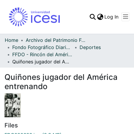
(curren
Log In
Communities & Collec
All of DSpace
Home
Archivo del Patrimonio Fotográfico y Fílmico del Valle del Cauca
Fondo Fotográfico Diario Occidente
Deportes
Statistics
FFDO - Rincón del América - Patrimonial
Quiñones jugador del América entrenando
Quiñones jugador del América
entrenando
Files