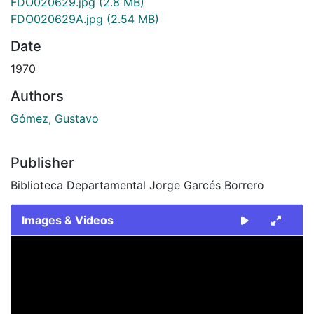
FDO020629.jpg
(2.8 MB)
FDO020629A.jpg
(2.54 MB)
Date
1970
Authors
Gómez, Gustavo
Publisher
Biblioteca Departamental Jorge Garcés Borrero
Images & Videos
Slide 1 of 2