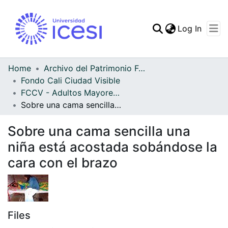
(curren
Log In
Communities & Collec
All of DSpace
Home
Archivo del Patrimonio Fotográfico y Fílmico del Valle del Cauca
Fondo Cali Ciudad Visible
Statistics
FCCV - Adultos Mayores - Patrimonial
Sobre una cama sencilla una niña está acostada sobándose la cara con el brazo
Sobre una cama sencilla una
niña está acostada sobándose la
cara con el brazo
Files