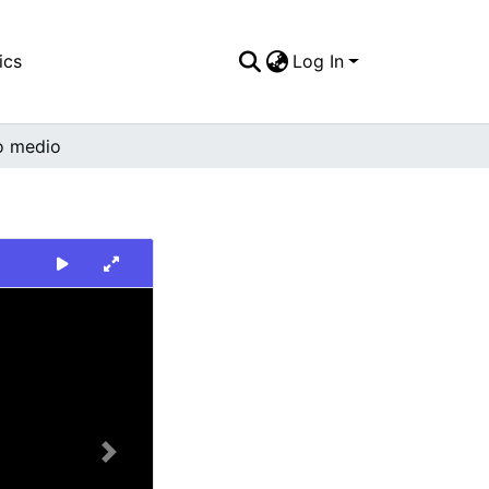
ics
Log In
o medio
Next