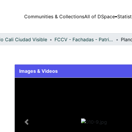
Communities & Collections
All of DSpace
Statist
o Cali Ciudad Visible
FCCV - Fachadas - Patrimonial
Plan
Images & Videos
Slide 1 of 1
Previous