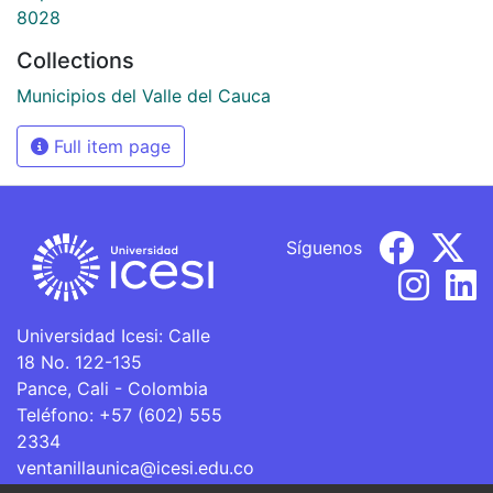
8028
Collections
Municipios del Valle del Cauca
Full item page
Síguenos
Universidad Icesi: Calle
18 No. 122-135
Pance, Cali - Colombia
Teléfono: +57 (602) 555
2334
ventanillaunica@icesi.edu.co