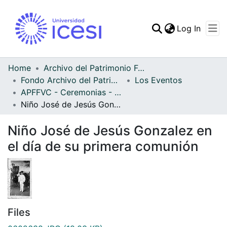
(curren
Log In
Communities & Collec
All of DSpace
Home
Archivo del Patrimonio Fotográfico y Fílmico del Valle del Cauca
Fondo Archivo del Patrimonio Fotográfico y Fílmico del Valle del Cauca
Los Eventos
Statistics
APFFVC - Ceremonias - Patrimonial
Niño José de Jesús Gonzalez en el día de su primera comunión
Niño José de Jesús Gonzalez en
el día de su primera comunión
Files