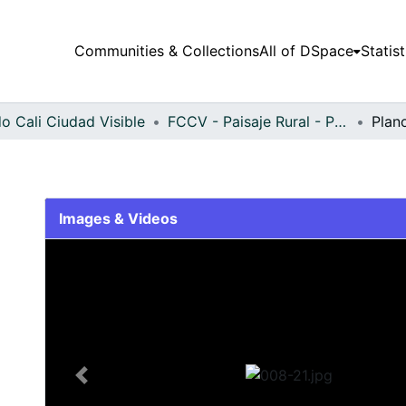
Communities & Collections
All of DSpace
Statist
o Cali Ciudad Visible
FCCV - Paisaje Rural - Patrimonial
Plan
Images & Videos
Slide 1 of 1
Previous