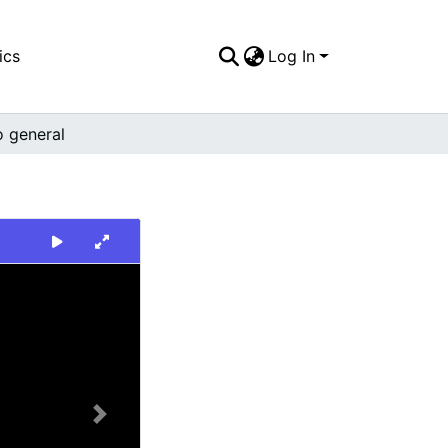
ics
Log In
o general
Next