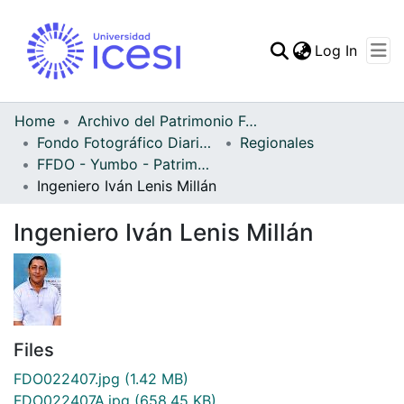
(curren
Log In
Communities & Collec
All of DSpace
Home
Archivo del Patrimonio Fotográfico y Fílmico del Valle del Cauca
Fondo Fotográfico Diario Occidente
Regionales
Statistics
FFDO - Yumbo - Patrimonial
Ingeniero Iván Lenis Millán
Ingeniero Iván Lenis Millán
Files
FDO022407.jpg
(1.42 MB)
FDO022407A.jpg
(658.45 KB)