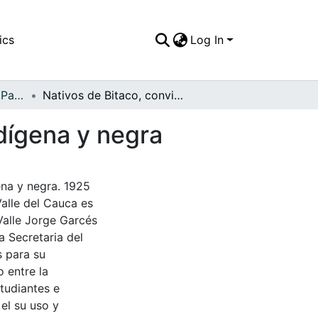
ics
Log In
APFFVC - El Pueblo - Patrimonial
Nativos de Bitaco, convivencia de las culturas indígena y negra
ndígena y negra
ena y negra. 1925
Valle del Cauca es
Valle Jorge Garcés
a Secretaria del
s para su
 entre la
tudiantes e
 el su uso y