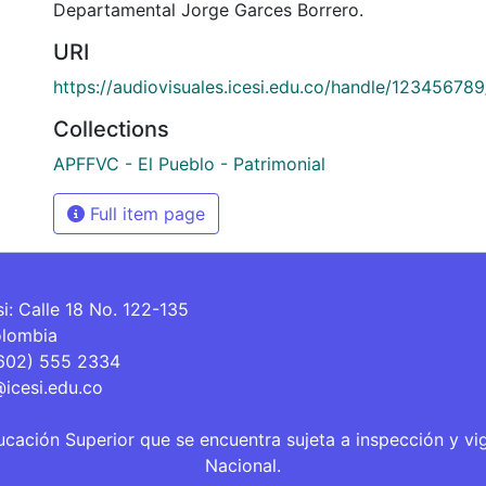
Departamental Jorge Garces Borrero.
URI
https://audiovisuales.icesi.edu.co/handle/12345678
Collections
APFFVC - El Pueblo - Patrimonial
Full item page
si: Calle 18 No. 122-135
olombia
(602) 555 2334
@icesi.edu.co
ucación Superior que se encuentra sujeta a inspección y vi
Nacional.