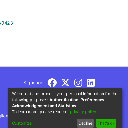
9/9423
Síguenos
We collect and process your personal information for the
following purposes:
Authentication, Preferences,
Acknowledgement and Statistics
.
To learn more, please read our
privacy policy
.
gilancia por parte del Ministerio de Educación
Customize
Decline
That's ok