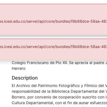
Communities & Collections
All of DSpace
Statist
uales.icesi.edu.co/server/api/core/bundles/f8b68dce-58aa
Fondo Fotográfico Diario Occidente
Cali
FFDO - Cali - Patrimonial
Herrero
uales.icesi.edu.co/server/api/core/bundles/f8b68dce-58aa
Abstract
Colegio Franciscano de Pio XII. Se aprecia al padre
Herrero
Description
El Archivo del Patrimonio Fotográfico y Fílmico del 
responsabilidad de la Biblioteca Departamental del 
Borrero, por convenio de cooperación suscrito con l
Cultura Departamental, con el fin de aunar esfuerzo