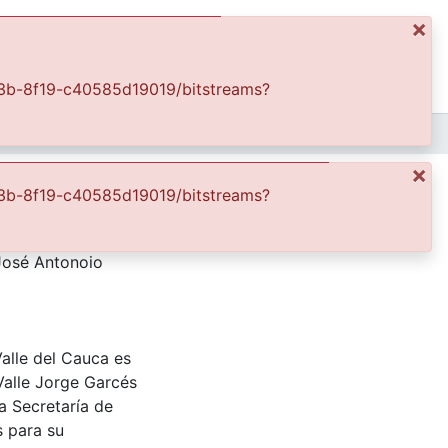
×
ics
Log In
-483b-8f19-c40585d19019/bitstreams?
Padre José Antonio Herrero
×
-483b-8f19-c40585d19019/bitstreams?
 José Antonoio
Valle del Cauca es
Valle Jorge Garcés
a Secretaría de
s para su