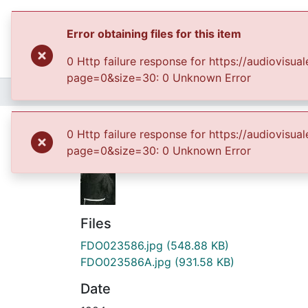
Error obtaining files for this item
0 Http failure response for https://audiovis
page=0&size=30: 0 Unknown Error
Home
Archivo del Patrimonio Fotográfico y Fílmico del Valle del Cauca
Padre José Antonio 
0 Http failure response for https://audiovis
page=0&size=30: 0 Unknown Error
Files
FDO023586.jpg
(548.88 KB)
FDO023586A.jpg
(931.58 KB)
Date