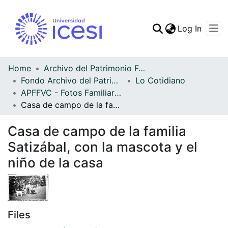
(curren
Log In
Communities & Collec
All of DSpace
Home
Archivo del Patrimonio Fotográfico y Fílmico del Valle del Cauca
Fondo Archivo del Patrimonio Fotográfico y Fílmico del Valle del Cauca
Lo Cotidiano
Statistics
APFFVC - Fotos Familiares - Patrimonial
Casa de campo de la familia Satizábal, con la mascota y el niño de la casa
Casa de campo de la familia
Satizábal, con la mascota y el
niño de la casa
Files