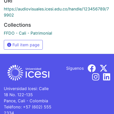
URI
https://audiovisuales.icesi.edu.co/handle/123456789/7
9902
Collections
FFDO - Cali - Patrimonial
Full item page
Síguenos
Universidad Icesi: Calle
18 No. 122-135
Pance, Cali - Colombia
Teléfono: +57 (602) 555
2334