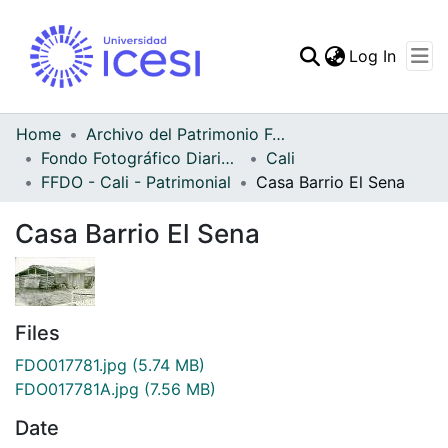
(curren
Log In
Communities & Collec
All of DSpace
Home
Archivo del Patrimonio Fotográfico y Fílmico del Valle del Cauca
Fondo Fotográfico Diario Occidente
Cali
Statistics
FFDO - Cali - Patrimonial
Casa Barrio El Sena
Casa Barrio El Sena
Files
FDO017781.jpg
(5.74 MB)
FDO017781A.jpg
(7.56 MB)
Date