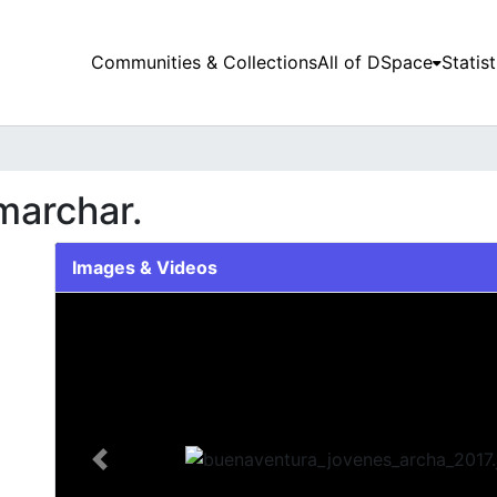
Communities & Collections
All of DSpace
Statist
marchar.
Images & Videos
Slide 1 of 1
Previous