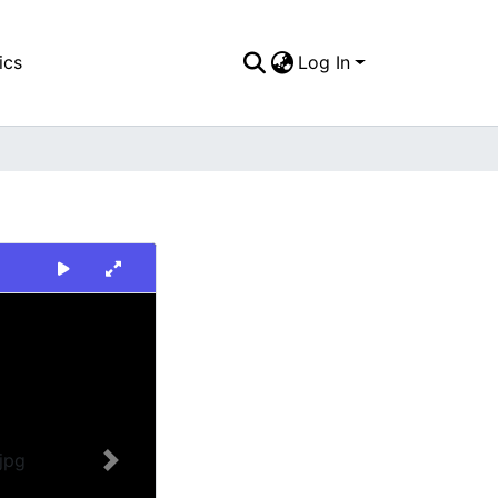
ics
Log In
Next