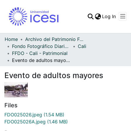
(curren
Log In
Communities & Collec
All of DSpace
Home
Archivo del Patrimonio Fotográfico y Fílmico del Valle del Cauca
Fondo Fotográfico Diario Occidente
Cali
Statistics
FFDO - Cali - Patrimonial
Evento de adultos mayores
Evento de adultos mayores
Files
FDO025026.jpeg
(1.54 MB)
FDO025026A.jpeg
(1.46 MB)