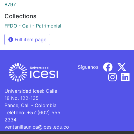
8797
Collections
FFDO - Cali - Patrimonial
Full item page
Síguenos
Universidad Icesi: Calle
18 No. 122-135
Pance, Cali - Colombia
Teléfono: +57 (602) 555
2334
ventanillaunica@icesi.edu.co