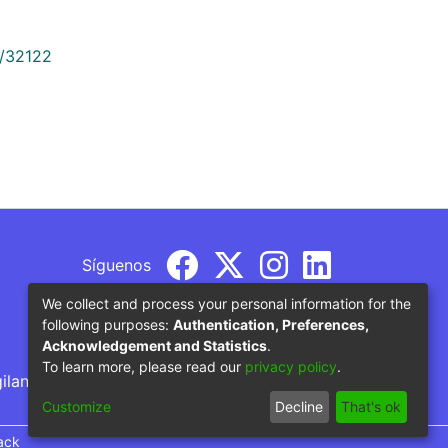
9/32122
Síguenos
We collect and process your personal information for the
following purposes:
Authentication, Preferences,
Acknowledgement and Statistics
.
To learn more, please read our
privacy policy
.
gilancia por parte del Ministerio de Educación
Customize
Decline
That's ok
ack