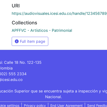
URI
https://audiovisuales.icesi.edu.co/handle/12345678
Collections
APFFVC - Artísticos - Patrimonial
Full item page
si: Calle 18 No. 122-135
olombia
(602) 555 2334
@icesi.edu.co
ucación Superior que se encuentra sujeta a inspección y vi
Nacional.
okie settings
Privacy policy
End User Agreement
Send Feedb