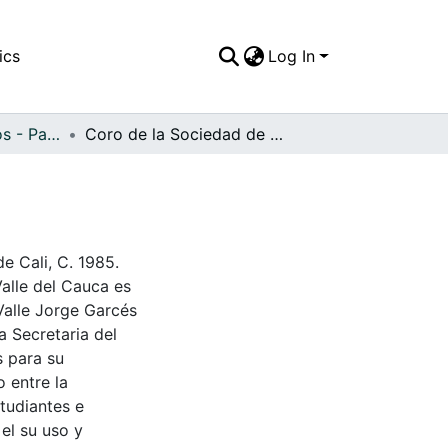
ics
Log In
APFFVC - Artísticos - Patrimonial
Coro de la Sociedad de Mejoras Públicas
e Cali, C. 1985.
Valle del Cauca es
Valle Jorge Garcés
a Secretaria del
s para su
 entre la
tudiantes e
 el su uso y