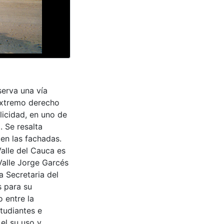
serva una vía
extremo derecho
licidad, en uno de
. Se resalta
 en las fachadas.
Valle del Cauca es
Valle Jorge Garcés
a Secretaria del
s para su
 entre la
tudiantes e
 el su uso y