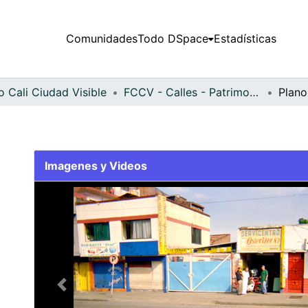
Comunidades
Todo DSpace
Estadísticas
 Cali Ciudad Visible
FCCV - Calles - Patrimonial
Plano
Imagenes y Videos
Slide 1 of 1
Previous