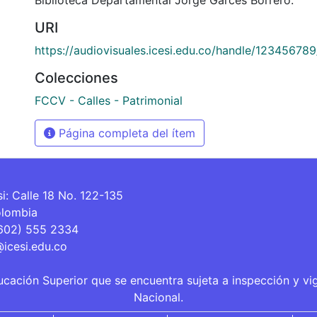
URI
https://audiovisuales.icesi.edu.co/handle/12345678
Colecciones
FCCV - Calles - Patrimonial
Página completa del ítem
si: Calle 18 No. 122-135
olombia
(602) 555 2334
@icesi.edu.co
ucación Superior que se encuentra sujeta a inspección y vi
Nacional.