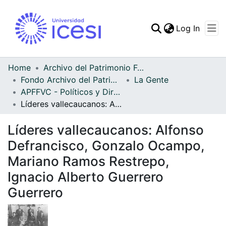
(curren
Log In
Communities & Collec
All of DSpace
Home
Archivo del Patrimonio Fotográfico y Fílmico del Valle del Cauca
Fondo Archivo del Patrimonio Fotográfico y Fílmico del Valle del Cauca
La Gente
Statistics
APFFVC - Políticos y Dirigentes - Patrimonial
Líderes vallecaucanos: Alfonso Defrancisco, Gonzalo Ocampo, Mariano Ramos Restrepo, Ignacio Alberto Guerrero Guerrero
Líderes vallecaucanos: Alfonso
Defrancisco, Gonzalo Ocampo,
Mariano Ramos Restrepo,
Ignacio Alberto Guerrero
Guerrero