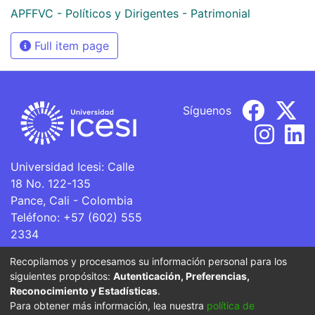
APFFVC - Políticos y Dirigentes - Patrimonial
Full item page
Síguenos
Universidad Icesi: Calle
18 No. 122-135
Pance, Cali - Colombia
Teléfono: +57 (602) 555
2334
ventanillaunica@icesi.edu.co
Recopilamos y procesamos su información personal para los
siguientes propósitos:
Autenticación, Preferencias,
La Universidad Icesi es una Institución de Educación
Reconocimiento y Estadísticas
.
Superior que se encuentra sujeta a inspección y vigilancia
Para obtener más información, lea nuestra
política de