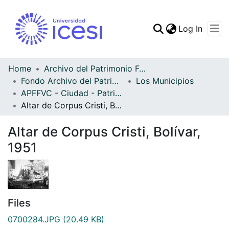
(curren
Log In
Communities & Collec
All of DSpace
Home
Archivo del Patrimonio Fotográfico y Fílmico del Valle del Cauca
Fondo Archivo del Patrimonio Fotográfico y Fílmico del Valle del Cauca
Los Municipios
Statistics
APFFVC - Ciudad - Patrimonial
Altar de Corpus Cristi, Bolívar, 1951
Altar de Corpus Cristi, Bolívar,
1951
Files
0700284.JPG
(20.49 KB)