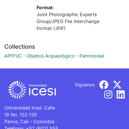
Format:
Joint Photographic Experts
Group/JPEG File Interchange
Format (JFIF)
Collections
APFFVC - Objetos Arqueológico - Patrimonial
Síguenos
Universidad Icesi: Calle
18 No. 122-135
Pance, Cali - Colombia
Teléfono: +57 (602) 555