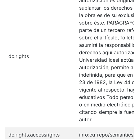
autorización es original y
suplantar los derechos de
la obra es de su exclusiva
sobre éste. PARÁGRAFO: 
parte de un tercero refer
sobre el artículo, folleto
asumirá la responsabilida
derechos aquí autorizados
dc.rights
Universidad Icesi actúa 
autorización, permite a l
indefinida, para que en l
23 de 1982, la Ley 44 de 
vigente al respecto, haga
educativos Todo persona 
o en medio electróico po
citando siempre la fuentes
autor.
dc.rights.accessrights
info:eu-repo/semantics/