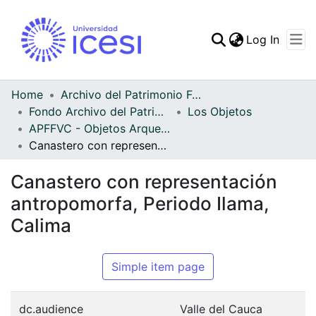
(curren
Log In
Communities & Collec
All of DSpace
Home
Archivo del Patrimonio Fotográfico y Fílmico del Valle del Cauca
Fondo Archivo del Patrimonio Fotográfico y Fílmico del Valle del Cauca
Los Objetos
Statistics
APFFVC - Objetos Arqueológico - Patrimonial
Canastero con representación antropomorfa, Periodo Ilama, Calima
Canastero con representación
antropomorfa, Periodo Ilama,
Calima
Simple item page
dc.audience
Valle del Cauca