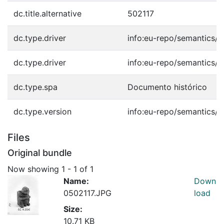
dc.title.alternative
502117
dc.type.driver
info:eu-repo/semantics/o
dc.type.driver
info:eu-repo/semantics/o
dc.type.spa
Documento histórico
dc.type.version
info:eu-repo/semantics/p
Files
Original bundle
Now showing
1 - 1 of 1
Name:
Down
0502117.JPG
load
Size:
10.71 KB