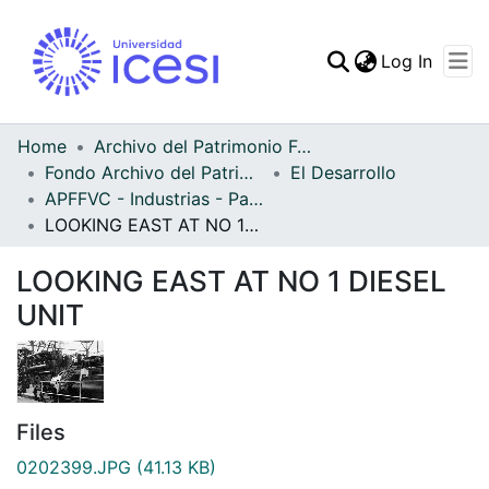
(curren
Log In
Communities & Collec
All of DSpace
Home
Archivo del Patrimonio Fotográfico y Fílmico del Valle del Cauca
Fondo Archivo del Patrimonio Fotográfico y Fílmico del Valle del Cauca
El Desarrollo
Statistics
APFFVC - Industrias - Patrimonial
LOOKING EAST AT NO 1 DIESEL UNIT
LOOKING EAST AT NO 1 DIESEL
UNIT
Files
0202399.JPG
(41.13 KB)