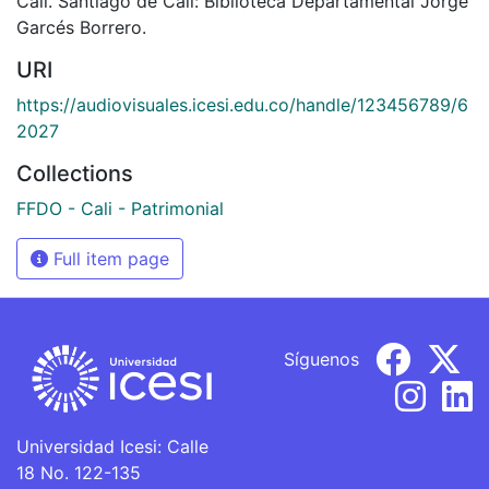
Cali. Santiago de Cali: Biblioteca Departamental Jorge
Garcés Borrero.
URI
https://audiovisuales.icesi.edu.co/handle/123456789/6
2027
Collections
FFDO - Cali - Patrimonial
Full item page
Síguenos
Universidad Icesi: Calle
18 No. 122-135