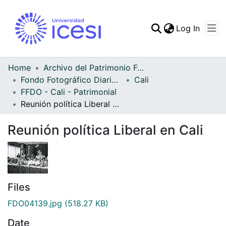
(curren
Log In
Communities & Collec
All of DSpace
Home
Archivo del Patrimonio Fotográfico y Fílmico del Valle del Cauca
Fondo Fotográfico Diario Occidente
Cali
Statistics
FFDO - Cali - Patrimonial
Reunión política Liberal en Cali
Reunión política Liberal en Cali
Files
FDO04139.jpg
(518.27 KB)
Date