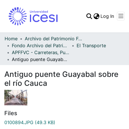
(curren
Log In
Communities & Collec
All of DSpace
Home
Archivo del Patrimonio Fotográfico y Fílmico del Valle del Cauca
Fondo Archivo del Patrimonio Fotográfico y Fílmico del Valle del Cauca
El Transporte
Statistics
APFFVC - Carreteras, Puentes - Patrimonial
Antiguo puente Guayabal sobre el río Cauca
Antiguo puente Guayabal sobre
el río Cauca
Files
0100894.JPG
(49.3 KB)