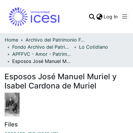
(curren
Log In
Communities & Collec
All of DSpace
Home
Archivo del Patrimonio Fotográfico y Fílmico del Valle del Cauca
Fondo Archivo del Patrimonio Fotográfico y Fílmico del Valle del Cauca
Lo Cotidiano
Statistics
APFFVC - Amor - Patrimonial
Esposos José Manuel Muriel y Isabel Cardona de Muriel
Esposos José Manuel Muriel y
Isabel Cardona de Muriel
Files