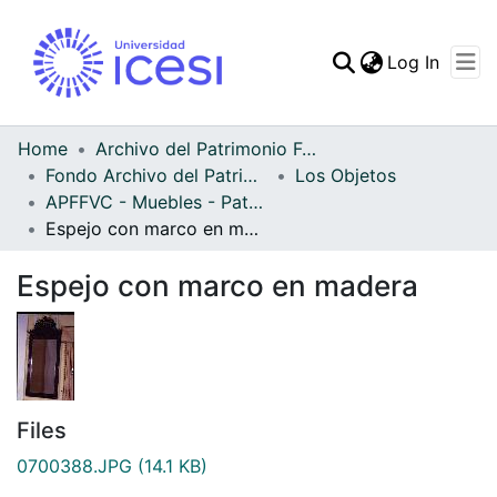
(curren
Log In
Communities & Collec
All of DSpace
Home
Archivo del Patrimonio Fotográfico y Fílmico del Valle del Cauca
Fondo Archivo del Patrimonio Fotográfico y Fílmico del Valle del Cauca
Los Objetos
Statistics
APFFVC - Muebles - Patrimonial
Espejo con marco en madera
Espejo con marco en madera
Files
0700388.JPG
(14.1 KB)