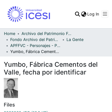
(curren
Log In
Communities & Collec
All of DSpace
Home
Archivo del Patrimonio Fotográfico y Fílmico del Valle del Cauca
Fondo Archivo del Patrimonio Fotográfico y Fílmico del Valle del Cauca
La Gente
Statistics
APFFVC - Personajes - Patrimonial
Yumbo, Fábrica Cementos del Valle, fecha por identificar
Yumbo, Fábrica Cementos del
Valle, fecha por identificar
Files