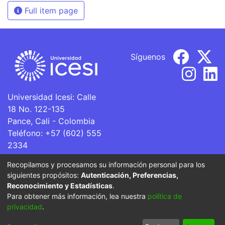
Full item page
Síguenos
Universidad Icesi: Calle
18 No. 122-135
Pance, Cali - Colombia
Teléfono: +57 (602) 555
2334
ventanillaunica@icesi.edu.co
Recopilamos y procesamos su información personal para los
siguientes propósitos:
Autenticación, Preferencias,
La Universidad Icesi es una Institución de Educación
Reconocimiento y Estadísticas
.
Superior que se encuentra sujeta a inspección y vigilancia
Para obtener más información, lea nuestra
política de
por parte del Ministerio de Educación Nacional.
privacidad
.
Cookie
Privacy
End User
Send