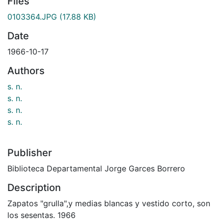
Files
0103364.JPG
(17.88 KB)
Date
1966-10-17
Authors
s. n.
s. n.
s. n.
s. n.
Publisher
Biblioteca Departamental Jorge Garces Borrero
Description
Zapatos "grulla",y medias blancas y vestido corto, son
los sesentas. 1966