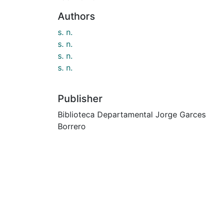
Authors
s. n.
s. n.
s. n.
s. n.
Publisher
Biblioteca Departamental Jorge Garces
Borrero