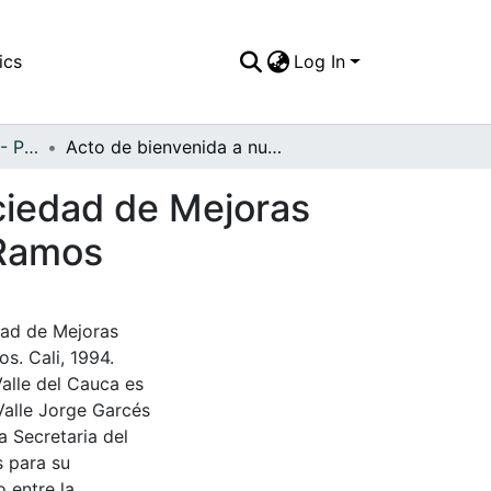
ics
Log In
APFFVC - Personajes - Patrimonial
Acto de bienvenida a nuevos miembros de la Sociedad de Mejoras Públicas, en primer plano el Historiador Nicolás Ramos
ciedad de Mejoras
 Ramos
dad de Mejoras
s. Cali, 1994.
Valle del Cauca es
Valle Jorge Garcés
a Secretaria del
s para su
 entre la