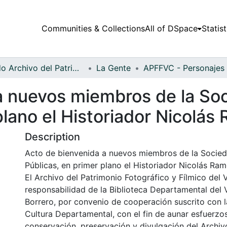
Communities & Collections
All of DSpace
Statist
Fondo Archivo del Patrimonio Fotográfico y Fílmico del Valle del Cauca
La Gente
a nuevos miembros de la So
plano el Historiador Nicolás
Description
Acto de bienvenida a nuevos miembros de la Socie
Públicas, en primer plano el Historiador Nicolás Ramo
El Archivo del Patrimonio Fotográfico y Fílmico del 
responsabilidad de la Biblioteca Departamental del 
Borrero, por convenio de cooperación suscrito con l
Cultura Departamental, con el fin de aunar esfuerzo
conservación, preservación y divulgación del Archivo