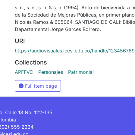
s. n., s. n., s. n. & s. n. (1994). Acto de bienvenida 
de la Sociedad de Mejoras Públicas, en primer plano 
Nicolás Ramos & 605064. SANTIAGO DE CALI: Bibli
Departamental Jorge Garces Borrero.
URI
https://audiovisuales.icesi.edu.co/handle/12345678
Collections
APFFVC - Personajes - Patrimonial
Full item page
si: Calle 18 No. 122-135
olombia
(602) 555 2334
@icesi.edu.co