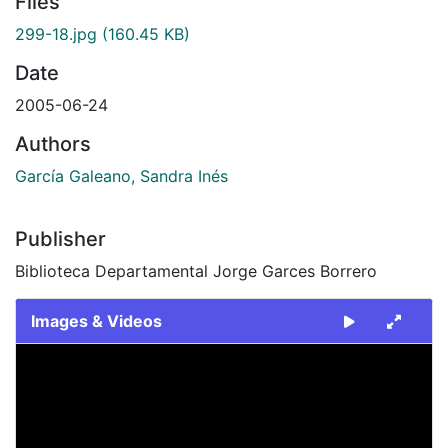
Files
299-18.jpg
(160.45 KB)
Date
2005-06-24
Authors
García Galeano, Sandra Inés
Publisher
Biblioteca Departamental Jorge Garces Borrero
Images & Videos
Slide 1 of 1