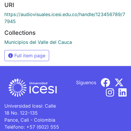
URI
https://audiovisuales.icesi.edu.co/handle/123456789/7
7945
Collections
Municipios del Valle del Cauca
Full item page
Síguenos
Universidad Icesi: Calle
18 No. 122-135
Pance, Cali - Colombia
Teléfono: +57 (602) 555