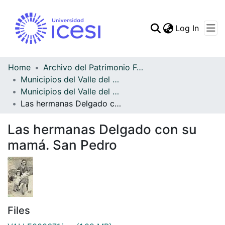
(curren
Log In
Communities & Collec
All of DSpace
Home
Archivo del Patrimonio Fotográfico y Fílmico del Valle del Cauca
Municipios del Valle del Cauca
Statistics
Municipios del Valle del Cauca
Las hermanas Delgado con su mamá. San Pedro
Las hermanas Delgado con su
mamá. San Pedro
Files