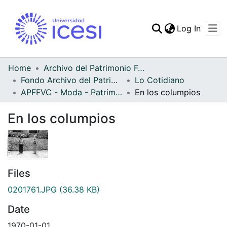
(curren
Log In
Communities & Collec
All of DSpace
Home
Archivo del Patrimonio Fotográfico y Fílmico del Valle del Cauca
Fondo Archivo del Patrimonio Fotográfico y Fílmico del Valle del Cauca
Lo Cotidiano
Statistics
APFFVC - Moda - Patrimonial
En los columpios
En los columpios
Files
0201761.JPG
(36.38 KB)
Date
1970-01-01