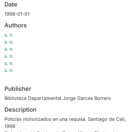
Date
1998-01-01
Authors
s. n.
s. n.
s. n.
s. n.
s. n.
s. n.
Publisher
Biblioteca Departamental Jorge Garces Borrero
Description
Policías motorizados en una requisa. Santiago de Cali,
1998