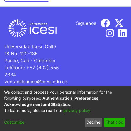
Síguenos
Universidad Icesi: Calle
18 No. 122-135
Pance, Cali - Colombia
Teléfono: +57 (602) 555
2334
ventanillaunica@icesi.edu.co
We collect and process your personal information for the
La Universidad Icesi es una Institución de Educación
following purposes:
Authentication, Preferences,
Superior que se encuentra sujeta a inspección y vigilancia
Acknowledgement and Statistics
.
por parte del Ministerio de Educación Nacional.
To learn more, please read our
privacy policy
.
Cookie
Privacy
End User
Send
Customize
Decline
That's ok
settings
policy
Agreement
Feedback