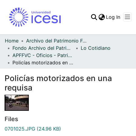
(curren
Log In
Communities & Collec
All of DSpace
Home
Archivo del Patrimonio Fotográfico y Fílmico del Valle del Cauca
Fondo Archivo del Patrimonio Fotográfico y Fílmico del Valle del Cauca
Lo Cotidiano
Statistics
APFFVC - Oficios - Patrimonial
Policías motorizados en una requisa
Policías motorizados en una
requisa
Files
0701025.JPG
(24.96 KB)