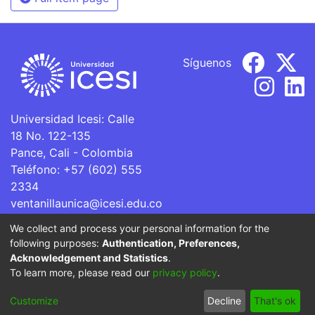
Síguenos
Universidad Icesi: Calle
18 No. 122-135
Pance, Cali - Colombia
Teléfono: +57 (602) 555
2334
ventanillaunica@icesi.edu.co
We collect and process your personal information for the
La Universidad Icesi es una Institución de Educación
following purposes:
Authentication, Preferences,
Superior que se encuentra sujeta a inspección y vigilancia
Acknowledgement and Statistics
.
por parte del Ministerio de Educación Nacional.
To learn more, please read our
privacy policy
.
Cookie
Privacy
End User
Send
Customize
Decline
That's ok
settings
policy
Agreement
Feedback