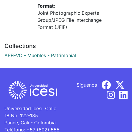
Format:
Joint Photographic Experts
Group/JPEG File Interchange
Format (JFIF)
Collections
APFFVC - Muebles - Patrimonial
Síguenos
Universidad Icesi: Calle
18 No. 122-135
Pance, Cali - Colombia
Teléfono: +57 (602) 555