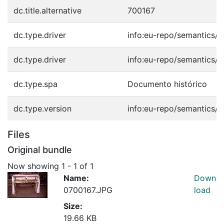
dc.title.alternative
700167
dc.type.driver
info:eu-repo/semantics/o
dc.type.driver
info:eu-repo/semantics/o
dc.type.spa
Documento histórico
dc.type.version
info:eu-repo/semantics/p
Files
Original bundle
Now showing
1 - 1 of 1
Name:
Down
0700167.JPG
load
Size:
19.66 KB