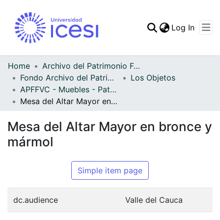
(curren
Log In
Communities & Collec
All of DSpace
Home
Archivo del Patrimonio Fotográfico y Fílmico del Valle del Cauca
Fondo Archivo del Patrimonio Fotográfico y Fílmico del Valle del Cauca
Los Objetos
Statistics
APFFVC - Muebles - Patrimonial
Mesa del Altar Mayor en bronce y mármol
Mesa del Altar Mayor en bronce y
mármol
Simple item page
dc.audience
Valle del Cauca