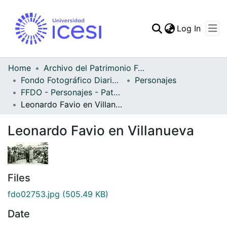
(curren
Log In
Communities & Collec
All of DSpace
Home
Archivo del Patrimonio Fotográfico y Fílmico del Valle del Cauca
Fondo Fotográfico Diario Occidente
Personajes
Statistics
FFDO - Personajes - Patrimonial
Leonardo Favio en Villanueva
Leonardo Favio en Villanueva
Files
fdo02753.jpg
(505.49 KB)
Date