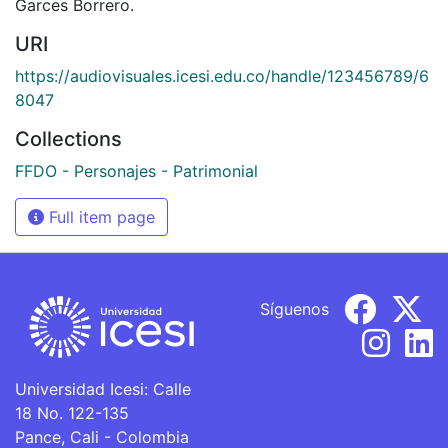
Garces Borrero.
URI
https://audiovisuales.icesi.edu.co/handle/123456789/6
8047
Collections
FFDO - Personajes - Patrimonial
Full item page
Síguenos
Universidad Icesi: Calle
18 No. 122-135
Pance, Cali - Colombia