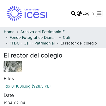
(curren
Log In
Communities & Collec
All of DSpace
Home
Archivo del Patrimonio Fotográfico y Fílmico del Valle del Cauca
Fondo Fotográfico Diario Occidente
Cali
Statistics
FFDO - Cali - Patrimonial
El rector del colegio
El rector del colegio
Files
Fdo 011006.jpg
(928.3 KB)
Date
1984-02-04