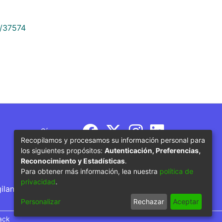
9/37574
Síguenos
Recopilamos y procesamos su información personal para
los siguientes propósitos:
Autenticación, Preferencias,
Reconocimiento y Estadísticas
.
Para obtener más información, lea nuestra
política de
privacidad
.
gilancia por parte del Ministerio de Educación
Personalizar
Rechazar
Aceptar
ack