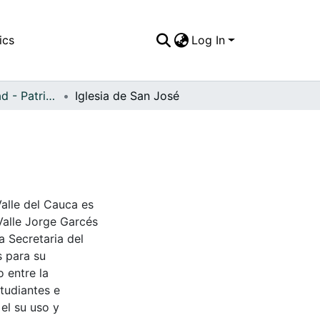
ics
Log In
APFFVC - Ciudad - Patrimonial
Iglesia de San José
Valle del Cauca es
Valle Jorge Garcés
a Secretaria del
s para su
 entre la
tudiantes e
 el su uso y