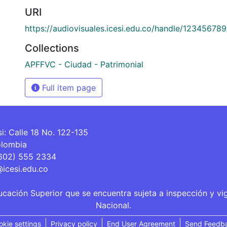
URI
https://audiovisuales.icesi.edu.co/handle/12345678
Collections
APFFVC - Ciudad - Patrimonial
Full item page
si: Calle 18 No. 122-135
olombia
(602) 555 2334
@icesi.edu.co
ucación Superior que se encuentra sujeta a inspección y vi
Nacional.
okie settings
Privacy policy
End User Agreement
Send Feedb