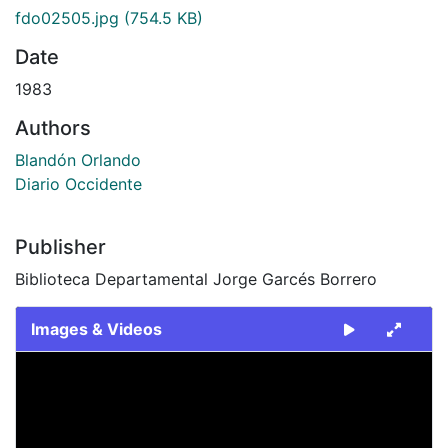
fdo02505.jpg
(754.5 KB)
Date
1983
Authors
Blandón Orlando
Diario Occidente
Publisher
Biblioteca Departamental Jorge Garcés Borrero
Images & Videos
Slide 1 of 1