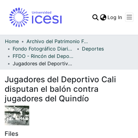
(curren
Log In
Communities & Collec
All of DSpace
Home
Archivo del Patrimonio Fotográfico y Fílmico del Valle del Cauca
Fondo Fotográfico Diario Occidente
Deportes
Statistics
FFDO - Rincón del Deportivo Cali - Patrimonial
Jugadores del Deportivo Cali disputan el balón contra jugadores del Quindío
Jugadores del Deportivo Cali
disputan el balón contra
jugadores del Quindío
Files