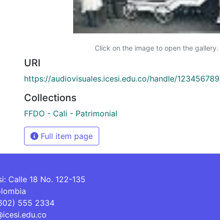
Click on the image to open the gallery.
URI
https://audiovisuales.icesi.edu.co/handle/12345678
Collections
FFDO - Cali - Patrimonial
Full item page
si: Calle 18 No. 122-135
olombia
(602) 555 2334
@icesi.edu.co