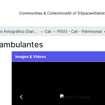
Communities & Collections
All of DSpace
Statist
Fondo Fotográfico Diario Occidente
Cali
FFDO - Cali - Patrimonial
 ambulantes
Images & Videos
Slide 1 of 2
Previous