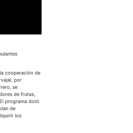
bulantes
o la cooperación de
vajal, por
rero, se
dores de frutas,
. El programa dotó
plan de
quirir los