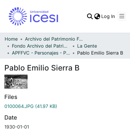
(curren
Log In
Communities & Collec
All of DSpace
Home
Archivo del Patrimonio Fotográfico y Fílmico del Valle del Cauca
Fondo Archivo del Patrimonio Fotográfico y Fílmico del Valle del Cauca
La Gente
Statistics
APFFVC - Personajes - Patrimonial
Pablo Emilio Sierra B
Pablo Emilio Sierra B
Files
0100064.JPG
(41.97 KB)
Date
1930-01-01