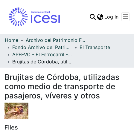
(curren
Log In
Communities & Collec
All of DSpace
Home
Archivo del Patrimonio Fotográfico y Fílmico del Valle del Cauca
Fondo Archivo del Patrimonio Fotográfico y Fílmico del Valle del Cauca
El Transporte
Statistics
APFFVC - El Ferrocarril - Patrimonial
Brujitas de Córdoba, utilizadas como medio de transporte de pasajeros, víveres y otros
Brujitas de Córdoba, utilizadas
como medio de transporte de
pasajeros, víveres y otros
Files