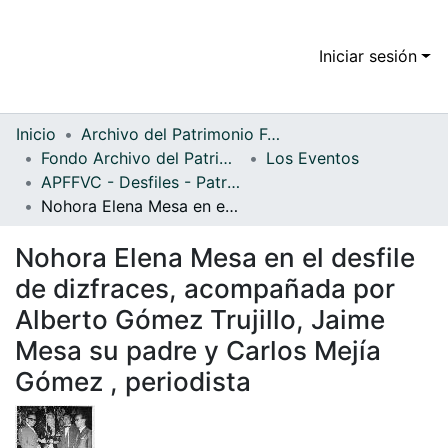
Iniciar sesión
Comunidades
Todo DSpace
Inicio
Archivo del Patrimonio Fotográfico y Fílmico del Valle del Cauca
Fondo Archivo del Patrimonio Fotográfico y Fílmico del Valle del Cauca
Los Eventos
Estadísticas
APFFVC - Desfiles - Patrimonial
Nohora Elena Mesa en el desfile de dizfraces, acompañada por Alberto Gómez Trujillo, Jaime Mesa su padre y Carlos Mejía Gómez , periodista
Nohora Elena Mesa en el desfile
de dizfraces, acompañada por
Alberto Gómez Trujillo, Jaime
Mesa su padre y Carlos Mejía
Gómez , periodista