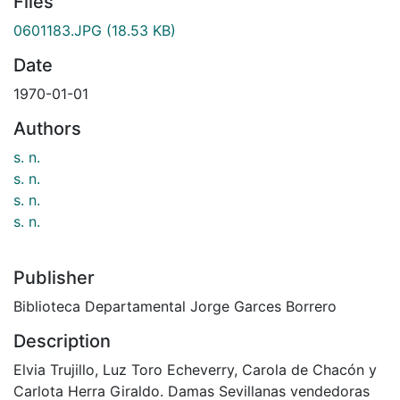
Files
0601183.JPG
(18.53 KB)
Date
1970-01-01
Authors
s. n.
s. n.
s. n.
s. n.
Publisher
Biblioteca Departamental Jorge Garces Borrero
Description
Elvia Trujillo, Luz Toro Echeverry, Carola de Chacón y
Carlota Herra Giraldo. Damas Sevillanas vendedoras