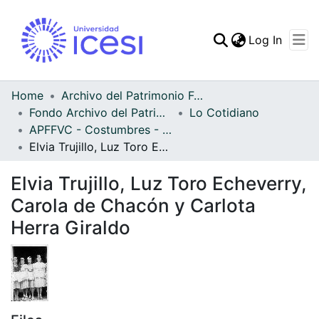
(curren
Log In
Communities & Collec
All of DSpace
Home
Archivo del Patrimonio Fotográfico y Fílmico del Valle del Cauca
Fondo Archivo del Patrimonio Fotográfico y Fílmico del Valle del Cauca
Lo Cotidiano
Statistics
APFFVC - Costumbres - Patrimonial
Elvia Trujillo, Luz Toro Echeverry, Carola de Chacón y Carlota Herra Giraldo
Elvia Trujillo, Luz Toro Echeverry,
Carola de Chacón y Carlota
Herra Giraldo