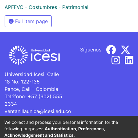
APFFVC - Costumbres - Patrimonial
Full item page
Síguenos
Universidad Icesi: Calle
18 No. 122-135
Pance, Cali - Colombia
Teléfono: +57 (602) 555
2334
ventanillaunica@icesi.edu.co
We collect and process your personal information for the
La Universidad Icesi es una Institución de Educación
following purposes:
Authentication, Preferences,
Superior que se encuentra sujeta a inspección y vigilancia
Acknowledgement and Statistics
.