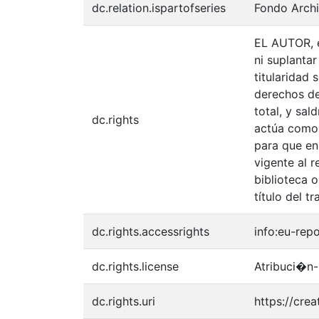
dc.relation.ispartofseries
Fondo Archi
EL AUTOR, e
ni suplantar
titularidad
derechos de 
total, y sal
dc.rights
actúa como u
para que en
vigente al 
biblioteca o
título del tr
dc.rights.accessrights
info:eu-rep
dc.rights.license
Atribuci�n-
dc.rights.uri
https://cre