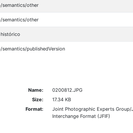
o/semantics/other
o/semantics/other
histórico
o/semantics/publishedVersion
Name:
0200812.JPG
Size:
17.34 KB
Format:
Joint Photographic Experts Group/
Interchange Format (JFIF)