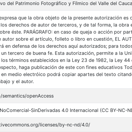
vo del Patrimonio Fotográfico y Fílmico del Valle del Cauc
xpresa que la obra objeto de la presente autorización es or
 los derechos de autor de terceros, y de tal forma, la obra e
 sobre éste. PARÁGRAFO: en caso de queja o acción por part
autor sobre el artículo, folleto o libro en cuestión, EL AU
drá en defensa de los derechos aquí autorizados; para todos
n tercero de buena fe. Esta autorización, permite a la Univ
 los términos establecidos en la Ley 23 de 1982, la Ley 44 
respecto, haga publicación de este con fines educativos To
 en medio electróico podrá copiar apartes del texto citando
abajo y el autor.
o/semantics/openAccess
NoComercial-SinDerivadas 4.0 Internacional (CC BY-NC-N
ativecommons.org/licenses/by-nc-nd/4.0/