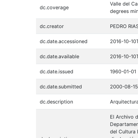
Valle del C
dc.coverage
degrees min
dc.creator
PEDRO RIA
dc.date.accessioned
2016-10-10
dc.date.available
2016-10-10
dc.date.issued
1960-01-01
dc.date.submitted
2000-08-15
dc.description
Arquitectur
El Archivo d
Departament
del Cultura