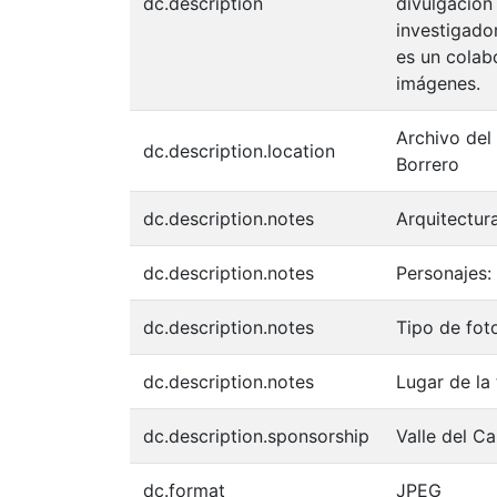
dc.description
divulgación
investigador
es un colabo
imágenes.
Archivo del
dc.description.location
Borrero
dc.description.notes
Arquitectur
dc.description.notes
Personajes
dc.description.notes
Tipo de fot
dc.description.notes
Lugar de l
dc.description.sponsorship
Valle del C
dc.format
JPEG