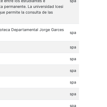
e entre los estudiantes e
spa
lta permanente. La universidad Icesi
que permite la consulta de las
blioteca Departamental Jorge Garces
spa
spa
spa
spa
spa
spa
spa