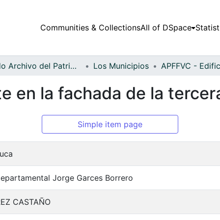
Communities & Collections
All of DSpace
Statist
Fondo Archivo del Patrimonio Fotográfico y Fílmico del Valle del Cauca
Los Municipios
e en la fachada de la tercer
Simple item page
auca
Departamental Jorge Garces Borrero
AREZ CASTAÑO