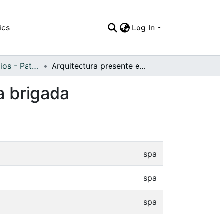
ics
Log In
APFFVC - Edificios - Patrimonial
Arquitectura presente en la fachada de la tercera brigada
a brigada
spa
spa
spa