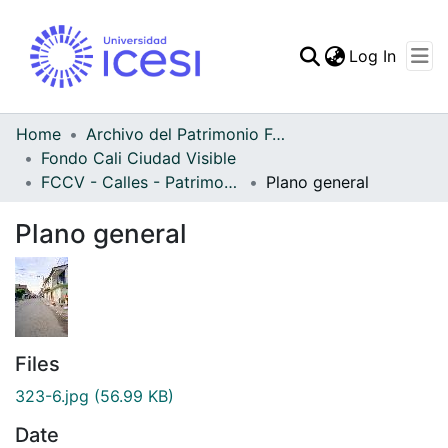
(curren
Log In
Communities & Collec
All of DSpace
Home
Archivo del Patrimonio Fotográfico y Fílmico del Valle del Cauca
Fondo Cali Ciudad Visible
Statistics
FCCV - Calles - Patrimonial
Plano general
Plano general
Files
323-6.jpg
(56.99 KB)
Date