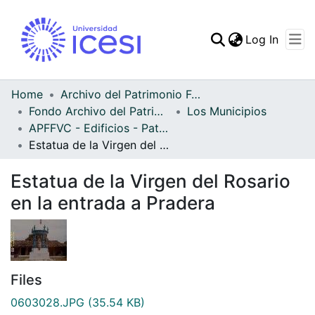
(curren
Log In
Communities & Collec
All of DSpace
Home
Archivo del Patrimonio Fotográfico y Fílmico del Valle del Cauca
Fondo Archivo del Patrimonio Fotográfico y Fílmico del Valle del Cauca
Los Municipios
Statistics
APFFVC - Edificios - Patrimonial
Estatua de la Virgen del Rosario en la entrada a Pradera
Estatua de la Virgen del Rosario
en la entrada a Pradera
Files
0603028.JPG
(35.54 KB)