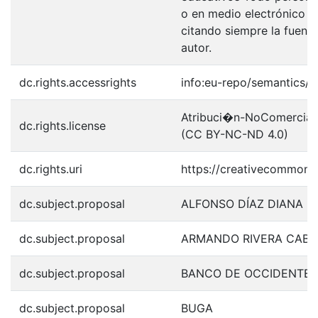
o en medio electrónico p
citando siempre la fuentes
autor.
dc.rights.accessrights
info:eu-repo/semantics/
Atribuci�n-NoComercial-S
dc.rights.license
(CC BY-NC-ND 4.0)
dc.rights.uri
https://creativecommons.
dc.subject.proposal
ALFONSO DÍAZ DIANA
dc.subject.proposal
ARMANDO RIVERA CABA
dc.subject.proposal
BANCO DE OCCIDENTE
dc.subject.proposal
BUGA