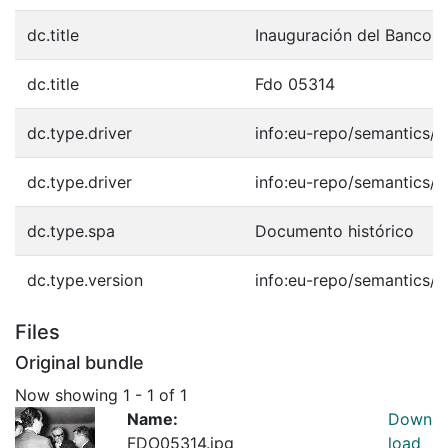
dc.title
Inauguración del Banco 
dc.title
Fdo 05314
dc.type.driver
info:eu-repo/semantics/o
dc.type.driver
info:eu-repo/semantics/o
dc.type.spa
Documento histórico
dc.type.version
info:eu-repo/semantics/p
Files
Original bundle
Now showing
1 - 1 of 1
Name:
Down
FDO05314.jpg
load