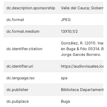
dc.description.sponsorship
Valle del Cauca; Goberna
dc.format
JPEG
dc.format.medium
13X10;1/2
González, R. (2011). Ina
dc.identifier.citation
en Buga & Fdo 05314. Bug
Jorge Garcés Borrero.
dc.identifier.uri
https://audiovisuales.ic
dc.language.iso
spa
dc.publisher
Biblioteca Departamenta
dc.pubplace
Buga