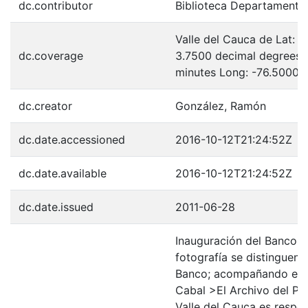
dc.contributor
Biblioteca Departamenta
Valle del Cauca de Lat: 
dc.coverage
3.7500 decimal degrees 
minutes Long: -76.5000 
dc.creator
González, Ramón
dc.date.accessioned
2016-10-12T21:24:52Z
dc.date.available
2016-10-12T21:24:52Z
dc.date.issued
2011-06-28
Inauguración del Banco d
fotografía se distinguen 
Banco; acompañando el A
Cabal >El Archivo del Pat
Valle del Cauca es respon