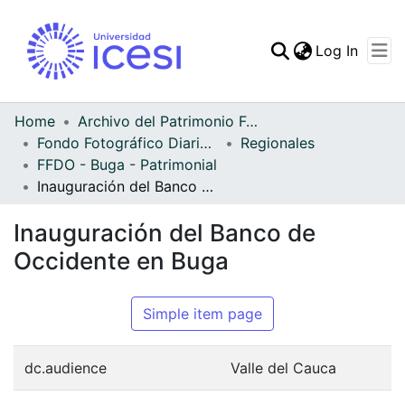
(curren
Log In
Communities & Collec
All of DSpace
Home
Archivo del Patrimonio Fotográfico y Fílmico del Valle del Cauca
Fondo Fotográfico Diario Occidente
Regionales
Statistics
FFDO - Buga - Patrimonial
Inauguración del Banco de Occidente en Buga
Inauguración del Banco de
Occidente en Buga
Simple item page
dc.audience
Valle del Cauca